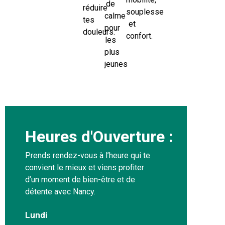
de
réduire
souplesse
calme
tes
et
pour
douleurs.
confort.
les
plus
jeunes
Heures d'Ouverture :
Prends rendez-vous à l’heure qui te
convient le mieux et viens profiter
d’un moment de bien-être et de
détente avec Nancy.
Lundi